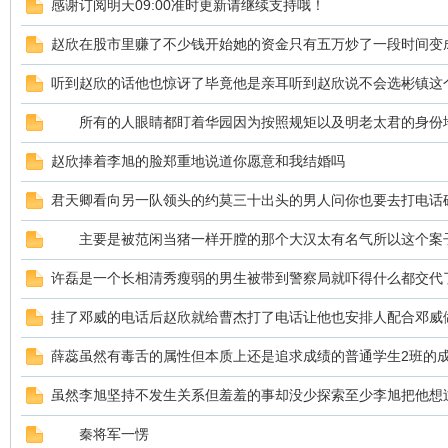
感谢订阅明天09:00准时更新请继续支持哦！
赵欣在股市里赚了不少钱开始她的资金只有五万炒了一段时间变
sc
听到赵欣的话他也惊讶了毕竟他是亲耳听到赵欣说不会选彬镇这
所有的人眼睛都盯着华园因为按照规矩以及明老太君的身份
赵欣捧着李旭的脸郑重地说道你愿意和我结婚吗
君天卿看向另一队领头的约莫三十出头的男人问你也要去打电话
主要是被范闲当猪一样开膛的那个大汉太有名气所以这个案
uz!
许磊是一个长相清秀瘦弱的男生被带到警察局就吓得什么都交代
挂了邓威的电话后赵欣就给曹杰打了电话让他也安排人配合邓威
薛蕊虽然有毒舌的属性但本质上还是追求成绩的普通学生2班的
虽然李旭坚持不发生关系但羞羞的事却没少探索至少李旭把他想
秦将军一愣
Bo