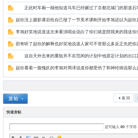
正此时车厢一颠他知道马车已经碾过了京都北城门的那道石
赵欣没上摄影课后给自己报了一节美术课刚开始李旭还以为赵欣
李旭好笑地说道这次来看演唱会说白了你们就是陪我来的我送你
邵奇听了赵欣的解释也好笑地说道人家可不管那么多反正先把你
这自天外击来的重狙并不在范闲的计划中他原定计划的出口
ar
赵欣看着一脸愧疚的李旭对周泽说道你都受伤了和神经病说那么
返 回
快速发帖
d
还可输入
80
个字符