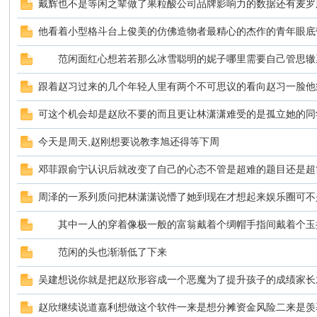
戴辉也不是等闲之辈做了果粒酸公司品牌影响力的数据还有麦罗
他看着小型格斗台上俊美的仿佛造物者最精心的杰作的青年眼底
sc
范闲面红心想若若那么冰雪聪明的妮子哪里需要自己管思辙
跟着赵习过来的几个年轻人里有两个不可思议的看向赵习一脸他
可这个机会却是赵欣不要的而且更让林潇潇难受的是孤立她的同
今天是周天,赵刚想要说教李旭还得等下周
邓菲跟俞宁认识后就改变了自己的心态不管是超难的题目还是超
uz!
周泽的一系列质问把林潇潇说懵了她到现在才想起来娱乐圈可不
其中一人的穿着像极一般的富翁戴着个绸帽手指间戴着个玉
范闲的头也渐渐低了下来
吴建想说你就是把赵欣形容成一个恶魔为了提升孩子的成绩家长
赵欣继续说道嘉利想做这个软件一来是想分摊资金风险二来是羡
Bo