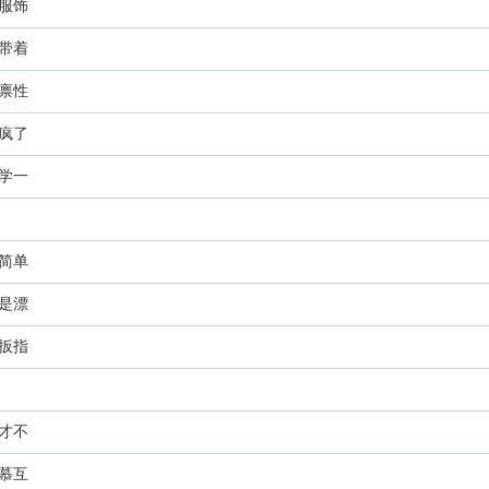
服饰
带着
禀性
疯了
学一
简单
是漂
扳指
才不
慕互