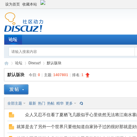
设为首页
收藏本站
论坛
论坛
Discuz!
默认版块
默认版块
今日:
0
|
主题:
1407801
|
排名:
1
Di
»
›
›
全部主题
最新
热门
热帖
精华
更多
众人又忍不住看了夏栖飞几眼似乎心里依然无法将江南水寨
就算是去了另外一个世界只要他知道自家孙子过的很好那就是好