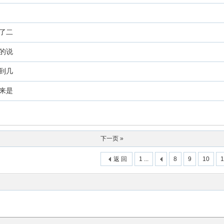
了二
的说
到几
来是
下一页 »
返 回
1 ...
8
9
10
1