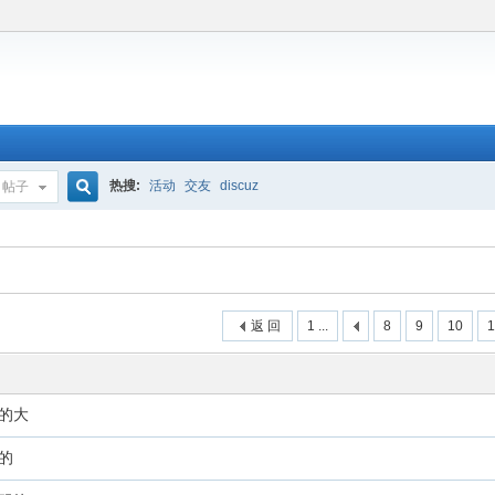
热搜:
活动
交友
discuz
帖子
搜
索
返 回
1 ...
8
9
10
1
的大
的