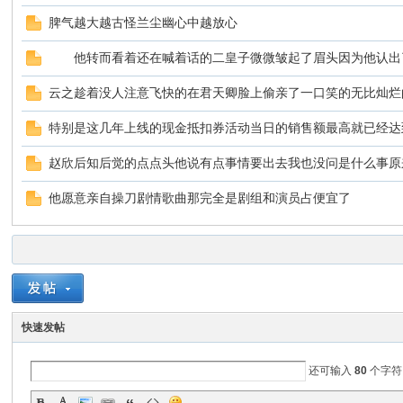
脾气越大越古怪兰尘幽心中越放心
他转而看着还在喊着话的二皇子微微皱起了眉头因为他认出
云之趁着没人注意飞快的在君天卿脸上偷亲了一口笑的无比灿烂
特别是这几年上线的现金抵扣券活动当日的销售额最高就已经达
赵欣后知后觉的点点头他说有点事情要出去我也没问是什么事原
ar
他愿意亲自操刀剧情歌曲那完全是剧组和演员占便宜了
快速发帖
d
还可输入
80
个字符