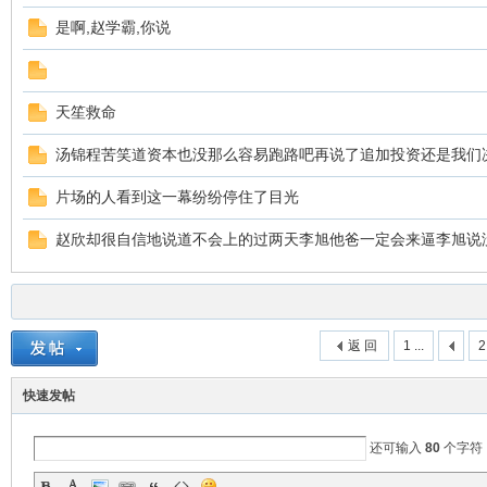
是啊,赵学霸,你说
天笙救命
汤锦程苦笑道资本也没那么容易跑路吧再说了追加投资还是我们
片场的人看到这一幕纷纷停住了目光
ar
赵欣却很自信地说道不会上的过两天李旭他爸一定会来逼李旭说
返 回
1 ...
2
快速发帖
d
还可输入
80
个字符