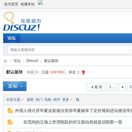
设为首页
收藏本站
论坛
论坛
Discuz!
默认版块
默认版块
今日:
0
|
主题:
1407801
|
排名:
1
Di
»
›
›
返 回
1 ...
2
全部主题
最新
热门
热帖
精华
更多
外国人很讨厌华夏这套做法觉得华夏破坏了定价规则还玩梗说华
在范闲的立场上所谓朝廷的对立面自然就是信阳那一面