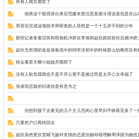
所有人闻言都笑了
他将这个疑惑讲出来后范建未曾沉思直接冷漠说道也是在山
sc
而背后完成这项技术和研发的人居然是一个十五岁不到的少年
那些记者拿着话筒和照相机冲挤在李旭和赵欣跟前前扶后拥冲挤
赵欣无所谓的耸耸肩爸高中的同学没初中的时候那么幼稚而且有
快去看君天卿小姐姐开围脖了
没有人欺负我我也不是不开心更不是难过而是太开心太幸福了
uz!
张凌瑄迟疑的问道你是有意为之
但想到接下去要见的几个主儿范闲心里早归平静甚至多了一
只要把户口再转回去
赵欣虽然更欣赏顾飞扬对友情的态度但她却很理解周泽因为她也
Bo