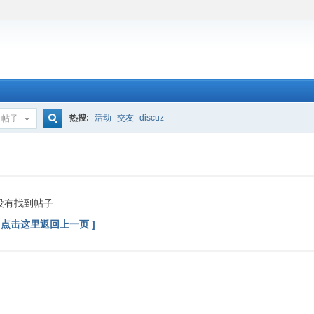
热搜:
活动
交友
discuz
帖子
搜
索
没有找到帖子
[ 点击这里返回上一页 ]