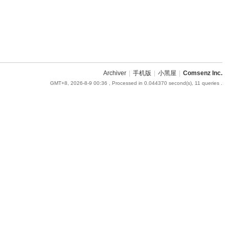
Archiver
|
手机版
|
小黑屋
|
Comsenz Inc.
GMT+8, 2026-8-9 00:36
, Processed in 0.044370 second(s), 11 queries .